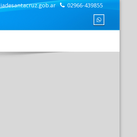
iadesantacruz.gob.ar
02966-439855