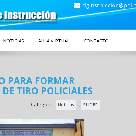
dginstruccion@polic
de
NOTICIAS
AULA VIRTUAL
CONTACTO
SO PARA FORMAR
DE TIRO POLICIALES
Categoría:
,
Noticias
SLIDER