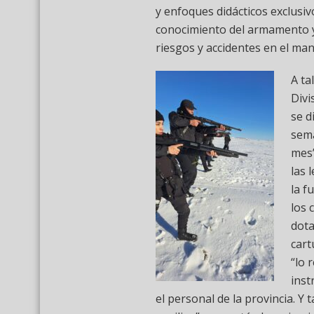
y enfoques didácticos exclusiv
conocimiento del armamento y 
riesgos y accidentes en el ma
A ta
Divi
se d
sema
mes”
las 
la f
los 
dota
cart
“lo 
inst
el personal de la provincia. 